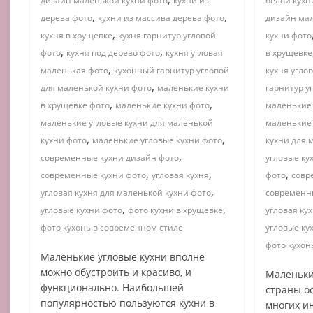
дизайн маленькой кухни фото
кухни из
белой кухн
,
,
дерева фото
кухни из массива дерева фото
дизайн ма
,
кухня в хрущевке
кухня гарнитур угловой
кухни фото
,
,
фото
кухня под дерево фото
кухня угловая
в хрущевке
,
маленькая фото
кухонный гарнитур угловой
кухня угло
,
для маленькой кухни фото
маленькие кухни
гарнитур у
,
,
в хрущевке фото
маленькие кухни фото
маленькие 
маленькие угловые кухни для маленькой
маленькие 
,
,
кухни фото
маленькие угловые кухни фото
кухни для 
,
современные кухни дизайн фото
угловые ку
,
,
,
современные кухни фото
угловая кухня
фото
совр
,
угловая кухня для маленькой кухни фото
современн
,
,
угловые кухни фото
фото кухни в хрущевке
угловая ку
фото кухонь в современном стиле
угловые ку
фото кухон
Маленькие угловые кухни вполне
можно обустроить и красиво, и
Маленьки
функционально. Наибольшей
страны о
популярностью пользуются кухни в
многих ин