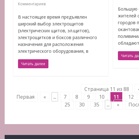
Комментариев
Большую 
жителей 
В настоящее время предъявлен
городов 
широкий выбор электрощитов
окантова
(электрических щитов, эл.щитов),
поливини
электрощитков и боксов различного
обладают
назначения для расположения
электрического оборудования, в
Читать д
Читать далее
Страница 11 из 88
Первая
«
...
7
8
9
10
11
12
25
30
35
...
»
Пос