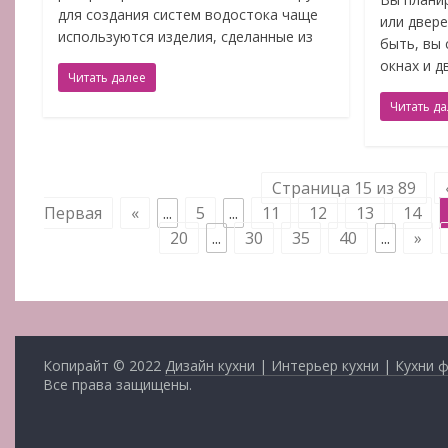
для создания систем водостока чаще
или двер
используются изделия, сделанные из
быть, вы
окнах и д
Читать далее
Читать д
Страница 15 из 89
Первая
«
...
5
...
11
12
13
14
20
...
30
35
40
...
»
Копирайт © 2022
Дизайн кухни | Интерьер кухни | Кухни 
Все права защищены.