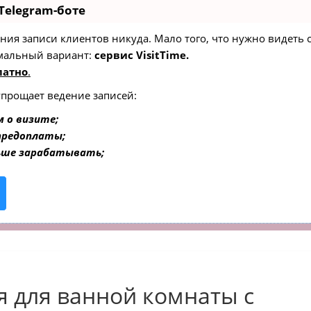
Telegram-боте
едения записи клиентов никуда. Мало того, что нужно видеть
мальный вариант:
сервис VisitTime.
латно
.
упрощает ведение записей:
 о визите;
 предоплаты;
ьше зарабатывать;
 для ванной комнаты с