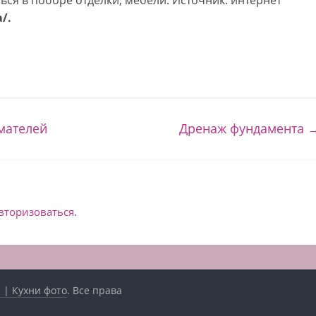
ься в поборе отделки, мебели. Источник: интернет
/.
мателей
Дренаж фундамента
вторизоваться
.
 | Кухни фото
. Все права