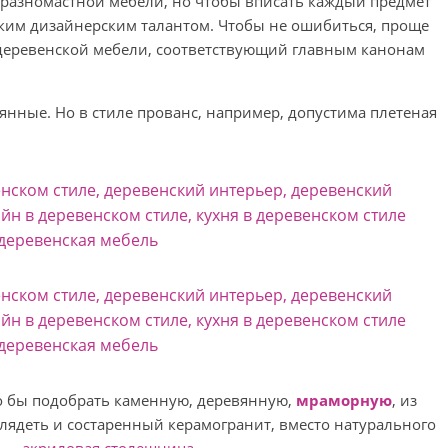
 разномастной мебели, но чтобы вписать каждый предмет
ким дизайнерским талантом. Чтобы не ошибиться, проще
 деревенской мебели, соответствующий главным канонам
янные. Но в стиле прованс, например, допустима плетеная
 бы подобрать каменную, деревянную,
мраморную
, из
лядеть и состаренный керамогранит, вместо натурального