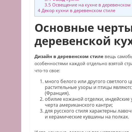
3.5
Освещение на кухне в деревенском 
4
Декор кухни в деревенском стиле
Основные черты
деревенской ку
Дизайн в деревенском стиле
вещь самобы
особенностями каждой отдельно взятой стр
что-то свое:
много белого или другого светлого цв
растительные узоры и птицы являют
(Франция).
обилие кожаной отделки, индейские 
черта американского кантри;
для русского стиля характерны лавоч
и керамические кувшины на полках.