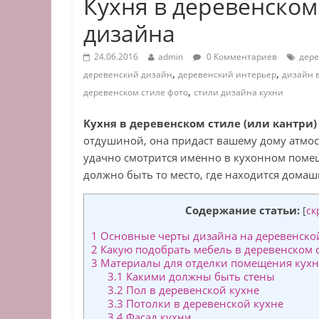
Кухня в деревенском
дизайна
24.06.2016
admin
0 Комментариев
дере
,
,
деревенский дизайн
деревенский интерьер
дизайн 
,
деревенском стиле фото
стили дизайна кухни
Кухня в деревенском стиле (или кантри)
отдушиной, она придаст вашему дому атмо
удачно смотрится именно в кухонном помещ
должно быть то место, где находится домаш
Содержание статьи:
[
ск
1
Основные черты дизайна на деревенско
2
Какую подобрать мебель в деревенском 
3
Материалы для отделки помещения кухни
3.1
Какими должны быть стены
3.2
Пол в деревенской кухне
3.3
Потолки в деревенской кухне
3.4
Фасад кухни