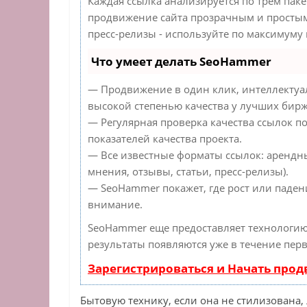
Каждая ссылка анализируется по трем пак
продвижение сайта прозрачным и простым 
пресс-релизы - используйте по максимуму
Что умеет делать SeoHammer
— Продвижение в один клик, интеллектуа
высокой степенью качества у лучших бирж
— Регулярная проверка качества ссылок п
показателей качества проекта.
— Все известные форматы ссылок: арендн
мнения, отзывы, статьи, пресс-релизы).
— SeoHammer покажет, где рост или падени
внимание.
SeoHammer еще предоставляет технологи
результаты появляются уже в течение перв
Зарегистрироваться и Начать про
Бытовую технику, если она не стилизована,