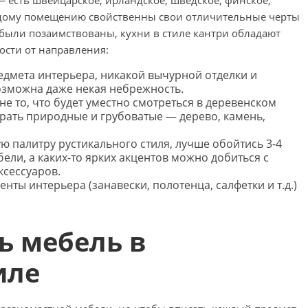
— есть швейцарское, ирландское, шведское, финское,
аждому помещению свойственны свои отличительные черты
 были позаимствованы, кухни в стиле кантри обладают
ости от направления:
едмета интерьера, никакой вычурной отделки и
озможна даже некая небрежность.
не то, что будет уместно смотреться в деревенском
рать природные и грубоватые — дерево, камень,
 палитру рустикального стиля, лучше обойтись 3-4
ели, а каких-то ярких акцентов можно добиться с
сессуаров.
нты интерьера (занавески, полотенца, салфетки и т.д.)
ь мебель в
иле