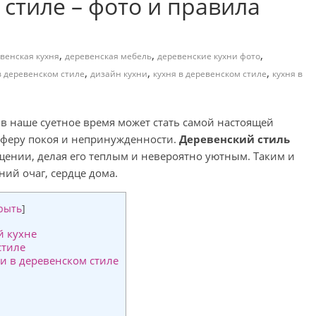
 стиле – фото и правила
,
,
,
венская кухня
деревенская мебель
деревенские кухни фото
,
,
,
в деревенском стиле
дизайн кухни
кухня в деревенском стиле
кухня в
в наше суетное время может стать самой настоящей
сферу покоя и непринужденности.
Деревенский стиль
ении, делая его теплым и невероятно уютным. Таким и
ний очаг, сердце дома.
рыть
]
й кухне
стиле
 в деревенском стиле