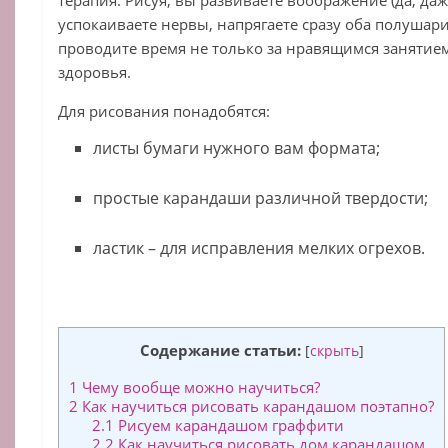
терапия. Рисуя, вы развиваете воображение (да, даж
успокаиваете нервы, напрягаете сразу оба полушари
проводите время не только за нравящимся занятием
здоровья.
Для рисования понадобятся:
листы бумаги нужного вам формата;
простые карандаши различной твердости;
ластик – для исправления мелких огрехов.
Содержание статьи:
[
скрыть
]
1
Чему вообще можно научиться?
2
Как научиться рисовать карандашом поэтапно?
2.1
Рисуем карандашом граффити
2.2
Как научиться рисовать дом карандашом