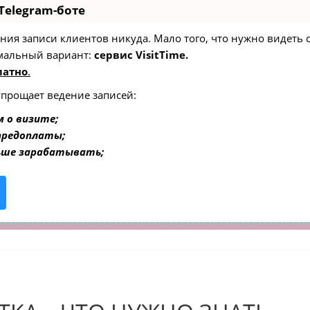
Telegram-боте
едения записи клиентов никуда. Мало того, что нужно видеть
мальный вариант:
сервис VisitTime.
латно
.
упрощает ведение записей:
 о визите;
 предоплаты;
ьше зарабатывать;