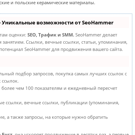
ские и польские керамические материалы.
- Уникальные возможности от SeoHammer
етам оценки:
SEO, Трафик и SMM.
SeoHammer делает
занятием. Ссылки, вечные ссылки, статьи, упоминания,
 потенциал SeoHammer для продвижения вашего сайта.
льный подбор запросов, покупка самых лучших ссылок с
 ссылок.
о более чем 100 показателям и ежедневный пересчет
ые ссылки, вечные ссылки, публикации (упоминания,
е, а также запросы, на которые нужно обратить
ю
Буст
, она ускоряет продвижение в десятки раз, а первые