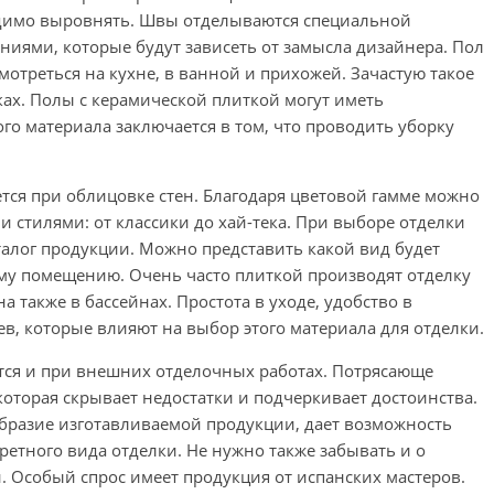
димо выровнять. Швы отделываются специальной
иями, которые будут зависеть от замысла дизайнера. Пол
мотреться на кухне, в ванной и прихожей. Зачастую такое
ках. Полы с керамической плиткой могут иметь
го материала заключается в том, что проводить уборку
тся при облицовке стен. Благодаря цветовой гамме можно
и стилями: от классики до хай-тека. При выборе отделки
алог продукции. Можно представить какой вид будет
му помещению. Очень часто плиткой производят отделку
 также в бассейнах. Простота в уходе, удобство в
в, которые влияют на выбор этого материала для отделки.
тся и при внешних отделочных работах. Потрясающе
которая скрывает недостатки и подчеркивает достоинства.
бразие изготавливаемой продукции, дает возможность
етного вида отделки. Не нужно также забывать и о
 Особый спрос имеет продукция от испанских мастеров.