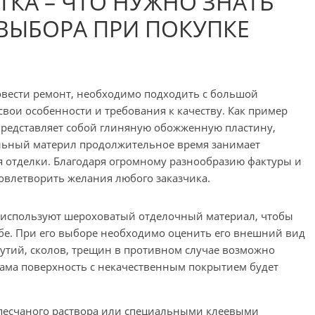
ТКА – ЧТО НУЖНО ЗНАТЬ
ВЫБОРА ПРИ ПОКУПКЕ
овести ремонт, необходимо подходить с большой
вои особенности и требования к качеству. Как пример
представляет собой глиняную обожженную пластину,
альный материл продолжительное время занимает
 отделки. Благодаря огромному разнообразию фактуры и
довлетворить желания любого заказчика.
 используют шероховатый отделочный материал, чтобы
бе. При его выборе необходимо оценить его внешний вид
дутий, сколов, трещин в противном случае возможно
сама поверхность с некачественным покрытием будет
песчаного раствора или специальными клеевыми