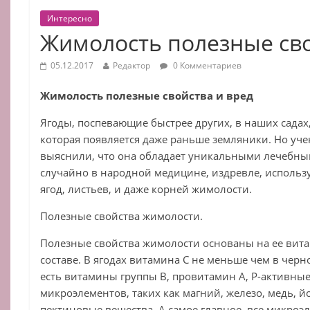
Интересно
Жимолость полезные сво
05.12.2017
Редактор
0 Комментариев
Жимолость полезные свойства и вред
Ягоды, поспевающие быстрее других, в наших садах
которая появляется даже раньше земляники. Но уч
выяснили, что она обладает уникальными лечебны
случайно в народной медицине, издревле, использ
ягод, листьев, и даже корней жимолости.
Полезные свойства жимолости.
Полезные свойства жимолости основаны на ее ви
составе. В ягодах витамина С не меньше чем в чер
есть витамины группы В, провитамин А, Р-активны
микроэлементов, таких как магний, железо, медь, й
пектиновые вещества. А самое главное, все микро