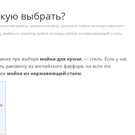
акую выбрать?
,
,
мическая мойка
кухонная мойка
кухонные мойки из искусственного
,
,
,
,
а
мойка из гранита
мойка из меди
мойка из нержавеющей стали
мание при выборе
мойки для кухни
, — стиль. Если у нас
ь раковину из английского фарфора, но если это
чем
мойка из нержавеющей стали
.
я