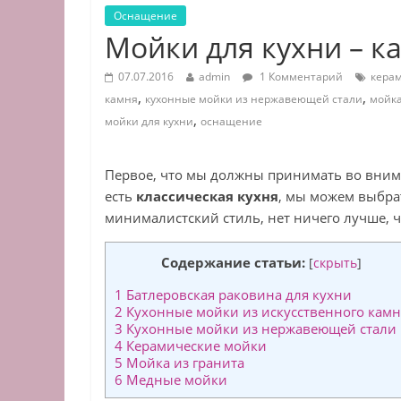
Оснащение
Мойки для кухни – к
07.07.2016
admin
1 Комментарий
кера
,
,
камня
кухонные мойки из нержавеющей стали
мойк
,
мойки для кухни
оснащение
Первое, что мы должны принимать во вни
есть
классическая кухня
, мы можем выбрат
минималистский стиль, нет ничего лучше, 
Содержание статьи:
[
скрыть
]
1
Батлеровская раковина для кухни
2
Кухонные мойки из искусственного камн
3
Кухонные мойки из нержавеющей стали
4
Керамические мойки
5
Мойка из гранита
6
Медные мойки