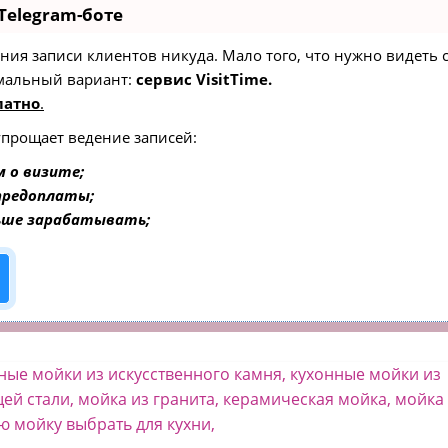
Telegram-боте
едения записи клиентов никуда. Мало того, что нужно видеть
мальный вариант:
сервис VisitTime.
латно
.
упрощает ведение записей:
 о визите;
 предоплаты;
ьше зарабатывать;