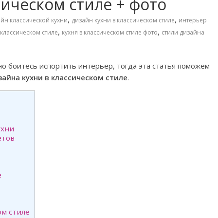
сическом стиле + фото
,
,
йн классической кухни
дизайн кухни в классическом стиле
интерьер
,
,
 классическом стиле
кухня в классическом стиле фото
стили дизайна
 но боитесь испортить интерьер, тогда эта статья поможем
зайна кухни в классическом стиле
.
ухни
етов
е
ом стиле