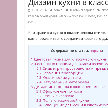
Дизайн кухни в клас
15.06.2016
admin
0 Комментариев
диза
,
,
классической кухни
классические кухни фото
кухня в
кухни
Вам нравится
кухня в классическом стиле
,
вам определиться с созданием красивого
ди
Содержание статьи:
[
скрыть
]
1
Цветовая гамма для классической кухни
2
4 основных правила для классической к
2.1
Симметрия пространства и предм
2.2
Гармония пропорций
2.3
Классические детали
2.4
Натуральные материалы
3
Детали интерьера в классическом стил
3.1
Оформление потолка
3.2
Стены в классике
3.3
Пол в классической кухне
3.4
Освещение для кухни в классическ