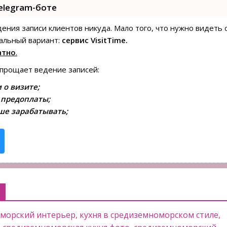
elegram-боте
едения записи клиентов никуда. Мало того, что нужно видеть 
альный вариант:
сервис VisitTime.
атно
.
упрощает ведение записей:
 о визите;
 предоплаты;
ше зарабатывать;