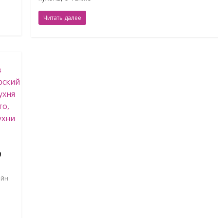
Читать далее
р
айн