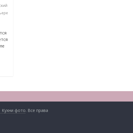
ский
ьере
тся
ется
иле
| Кухни фото
. Все права