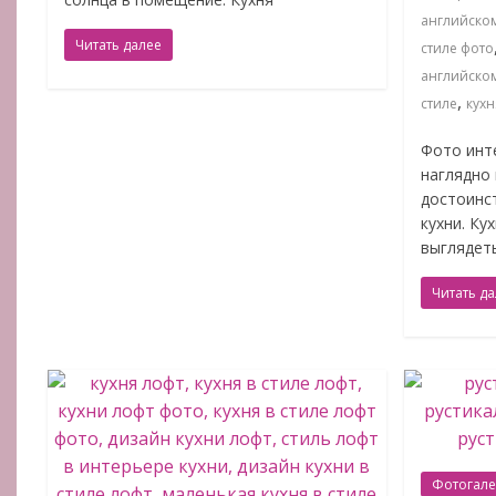
английском
Читать далее
стиле фото
английском
,
стиле
кухн
Фото инт
наглядно
достоинст
кухни. Ку
выглядет
Читать д
Фотогал