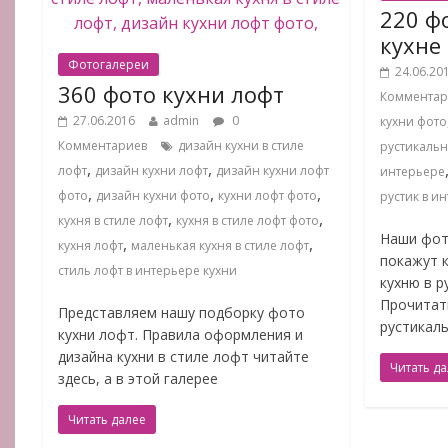
220 ф
кухне
Фотогалереи
24.06.20
360 фото кухни лофт
Комментар
27.06.2016
admin
0
кухни фото
Комментариев
дизайн кухни в стиле
рустикальн
,
,
лофт
дизайн кухни лофт
дизайн кухни лофт
интерьере
,
,
,
фото
дизайн кухни фото
кухни лофт фото
рустик в и
,
,
кухня в стиле лофт
кухня в стиле лофт фото
Наши фот
,
,
кухня лофт
маленькая кухня в стиле лофт
покажут 
стиль лофт в интерьере кухни
кухню в р
Прочитать
Представляем нашу подборку фото
рустикал
кухни лофт. Правила оформления и
дизайна кухни в стиле лофт читайте
Читать д
здесь, а в этой галерее
Читать далее