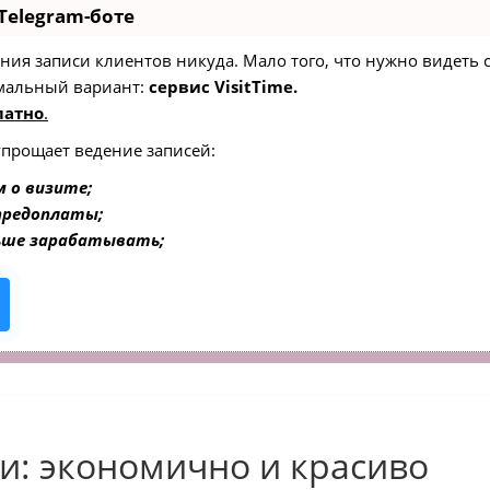
Telegram-боте
едения записи клиентов никуда. Мало того, что нужно видеть
мальный вариант:
сервис VisitTime.
латно
.
упрощает ведение записей:
 о визите;
 предоплаты;
ьше зарабатывать;
: экономично и красиво