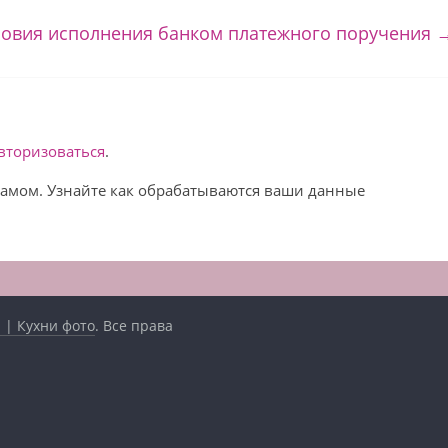
ловия исполнения банком платежного поручения
вторизоваться
.
спамом. Узнайте как обрабатываются ваши данные
 | Кухни фото
. Все права