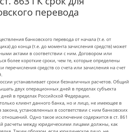
 ст. 863 ГК срок для
овского перевода
уществления банковского перевода от начала (т.е. от
ика) до конца (т.е. до момента зачисления средств) может
ыми актами в соответствии с ним. Договором или
ся более короткие сроки, чем те, которые определены
и перечисления средств со счета или зачисления на счет
9.
к России устанавливает сроки безналичных расчетов. Общий
ышать двух операционных дней в пределах субъекта
дней в пределах Российской Федерации.
только клиент данного банка, но и лицо, не имеющее в
з закона, установленных в соответствии с ним банковских
 отношений. Одно такое исключение содержится в ст. 861
торой расчеты между юридическими лицами должны, как
ядке. Таким образом, если юридическое лицо, не