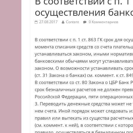
В соответствии с п. 1
осуществления банк
27.08.2017
Content
0 Комментариев
В соответствии с п. 1 ст. 863 ГК срок для ос
момента списания средств со счета плательщ
устанавливаться законом, иными нормативн
банковскими обычаями могут устанавливать
законом. О возможности устанавливать срок
(ст. 31 Закона о банках) см. коммент. к ст. 84
В соответствии со ст. 80 Закона о ЦБР Бан
срок безналичных расчетов не должен прев
Российской Федерации, пяти операционных 
3. Переводить денежные средства может не 
нем счета. Иной порядок может следовать и
правил или вытекать из существа расчетных
(см. коммент. к ней), в соответствии с ко
правило, осуществляться в безналичном пор