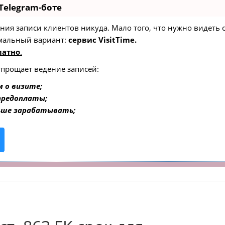
Telegram-боте
едения записи клиентов никуда. Мало того, что нужно видеть
мальный вариант:
сервис VisitTime.
латно
.
упрощает ведение записей:
 о визите;
 предоплаты;
ьше зарабатывать;