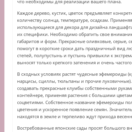
что необходимы для реализации вашего плана.
Каждое дерево, кустик, цветок предъявляет конкре
количеству солнца, температуре, осадкам. Применя
использующиеся для декора для дизайна ландшафт
их специфики. Необходимо обратить свое внимание
габаритов и форм. Прекрасные оливковые, серые, с
помогут в короткие сроки дать праздничный вид л
степей, полупустынь и пустынь привыкли к экстре
выносят только крепкого затенения и очень частого
В сходных условиях растят чудесные эфемероиды (к
нарцисы, сциллы, тюльпаны и прочие луковичные).
создавать прекрасные клумбы собственными руками
контейнере, применяя растения с большими цветам
соцветиями. Собственное название эфемероиды пол
цветения и ускоренное появление семян. Значител
находятся в земле и терпеливо ждут прихода весен
Востребованные японские сады просят большого в